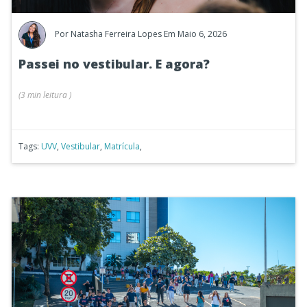
Por
Natasha Ferreira Lopes
Em Maio 6, 2026
Passei no vestibular. E agora?
(
3 min
leitura
)
Tags:
UVV
,
Vestibular
,
Matrícula
,