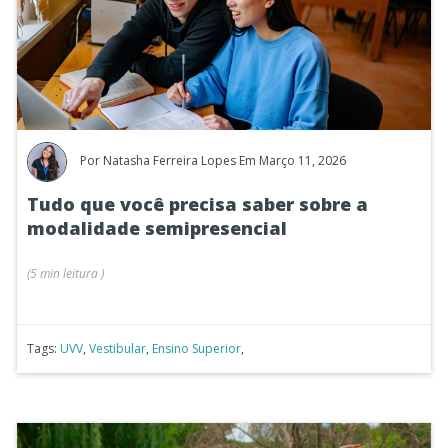
Por
Natasha Ferreira Lopes
Em Março 11, 2026
Tudo que você precisa saber sobre a
modalidade semipresencial
(
5 min
leitura
)
Tags:
UVV
,
Vestibular
,
Ensino Superior
,