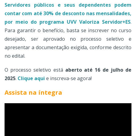
Servidores públicos e seus dependentes podem
contar com até 30% de desconto nas mensalidades,
por meio do programa UVV Valoriza Servidor+ES
.
Para garantir o benefício, basta se inscrever no curso
desejado, ser aprovado no processo seletivo e
apresentar a documentação exigida, conforme descrito
no edital.
O processo seletivo está
aberto até 16 de julho de
2025
.
Clique aqui
e inscreva-se agora!
Assista na íntegra