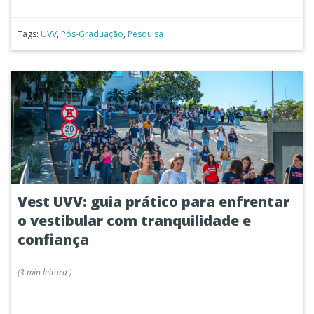
Tags:
UVV
,
Pós-Graduação
,
Pesquisa
Vest UVV: guia prático para enfrentar
o vestibular com tranquilidade e
confiança
(
3 min
leitura
)